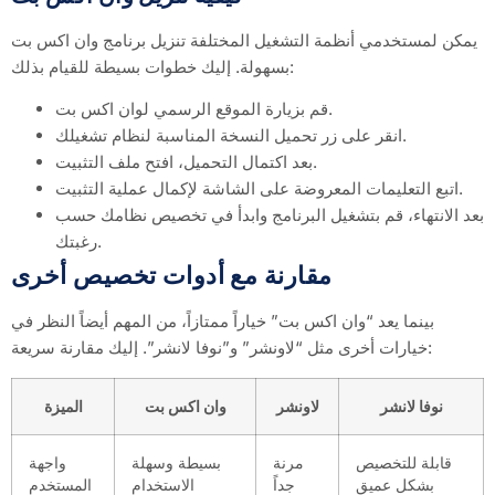
يمكن لمستخدمي أنظمة التشغيل المختلفة تنزيل برنامج وان اكس بت
بسهولة. إليك خطوات بسيطة للقيام بذلك:
قم بزيارة الموقع الرسمي لوان اكس بت.
انقر على زر تحميل النسخة المناسبة لنظام تشغيلك.
بعد اكتمال التحميل، افتح ملف التثبيت.
اتبع التعليمات المعروضة على الشاشة لإكمال عملية التثبيت.
بعد الانتهاء، قم بتشغيل البرنامج وابدأ في تخصيص نظامك حسب
رغبتك.
مقارنة مع أدوات تخصيص أخرى
بينما يعد “وان اكس بت” خياراً ممتازاً، من المهم أيضاً النظر في
خيارات أخرى مثل “لاونشر” و”نوفا لانشر”. إليك مقارنة سريعة:
نوفا لانشر
لاونشر
وان اكس بت
الميزة
قابلة للتخصيص
مرنة
بسيطة وسهلة
واجهة
بشكل عميق
جداً
الاستخدام
المستخدم