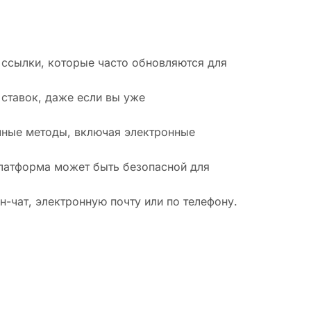
ссылки, которые часто обновляются для
ставок, даже если вы уже
чные методы, включая электронные
платформа может быть безопасной для
-чат, электронную почту или по телефону.