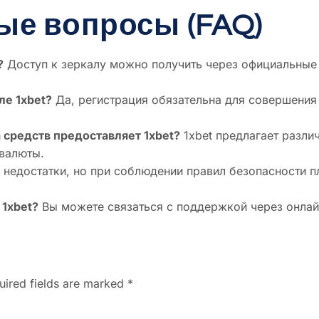
ые вопросы (FAQ)
?
Доступ к зеркалу можно получить через официальные 
ле 1xbet?
Да, регистрация обязательна для совершения 
 средств предоставляет 1xbet?
1xbet предлагает разли
овалюты.
и недостатки, но при соблюдении правил безопасности 
1xbet?
Вы можете связаться с поддержкой через онлайн
uired fields are marked
*