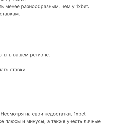
ь менее разнообразным, чем у 1xbet.
ставкам.
оты в вашем регионе.
ать ставки.
Несмотря на свои недостатки, 1xbet
е плюсы и минусы, а также учесть личные