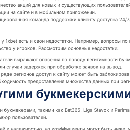
чество акций для новых и существующих пользователей
ции на сайте и в мобильном приложении.
цированная команда поддержки клиенту доступна 24/7
у 1xbet есть и свои недостатки. Например, вопросы по
ство у игроков. Рассмотрим основные недостатки:
тели выражают опасения по поводу легитимности букм
и случаи задержек при обработке заявок на вывод.
 ряде регионов доступ к сайту может быть заблокирова
ходимость предоставления множества данных при реги
угими букмекерским
 букмекерами, такими как Bet365, Liga Stavok и Parimat
ыбор пользователей.
й и надежностью, но коэффициенты могут быть ниже, ч