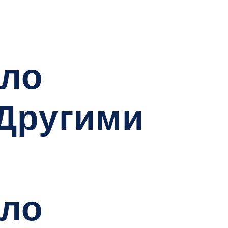
ало
 Другими
ало