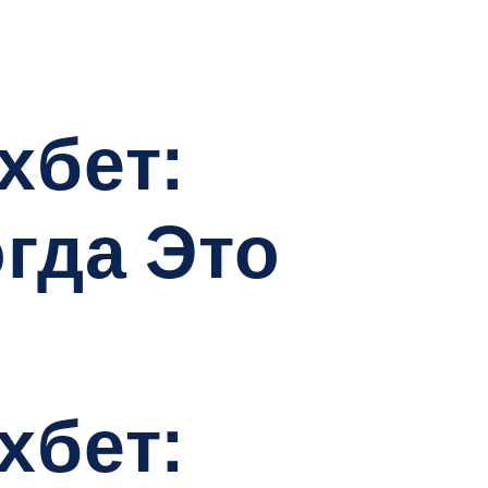
хбет:
гда Это
хбет: