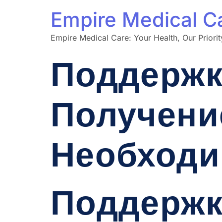
Empire Medical C
Empire Medical Care: Your Health, Our Priorit
Поддержка
Получени
Необход
Поддержка