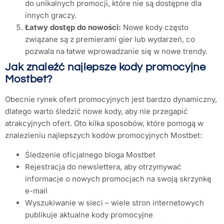
do unikalnych promocji, które nie są dostępne dla
innych graczy.
Łatwy dostęp do nowości:
Nowe kody często
związane są z premierami gier lub wydarzeń, co
pozwala na łatwe wprowadzanie się w nowe trendy.
Jak znaleźć najlepsze kody promocyjne
Mostbet?
Obecnie rynek ofert promocyjnych jest bardzo dynamiczny,
dlatego warto śledzić nowe kody, aby nie przegapić
atrakcyjnych ofert. Oto kilka sposobów, które pomogą w
znalezieniu najlepszych kodów promocyjnych Mostbet:
Śledzenie oficjalnego bloga Mostbet
Rejestracja do newslettera, aby otrzymywać
informacje o nowych promocjach na swoją skrzynkę
e-mail
Wyszukiwanie w sieci – wiele stron internetowych
publikuje aktualne kody promocyjne