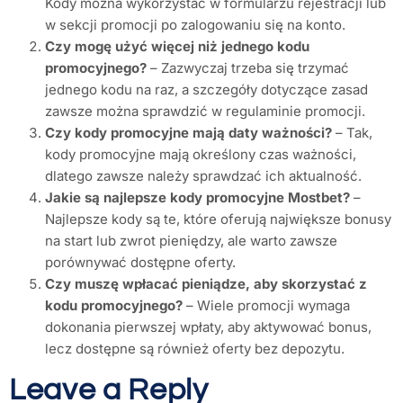
Kody można wykorzystać w formularzu rejestracji lub
w sekcji promocji po zalogowaniu się na konto.
Czy mogę użyć więcej niż jednego kodu
promocyjnego?
– Zazwyczaj trzeba się trzymać
jednego kodu na raz, a szczegóły dotyczące zasad
zawsze można sprawdzić w regulaminie promocji.
Czy kody promocyjne mają daty ważności?
– Tak,
kody promocyjne mają określony czas ważności,
dlatego zawsze należy sprawdzać ich aktualność.
Jakie są najlepsze kody promocyjne Mostbet?
–
Najlepsze kody są te, które oferują największe bonusy
na start lub zwrot pieniędzy, ale warto zawsze
porównywać dostępne oferty.
Czy muszę wpłacać pieniądze, aby skorzystać z
kodu promocyjnego?
– Wiele promocji wymaga
dokonania pierwszej wpłaty, aby aktywować bonus,
lecz dostępne są również oferty bez depozytu.
Leave a Reply