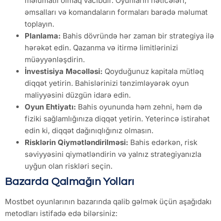
məlumatlı olmaq vacibdir. Oyunların nəticələri,
əmsalları və komandaların formaları barədə məlumat
toplayın.
Planlama:
Bahis dövründə hər zaman bir strategiya ilə
hərəkət edin. Qazanma və itirmə limitlərinizi
müəyyənləşdirin.
İnvestisiya Məcəlləsi:
Qoyduğunuz kapitala mütləq
diqqət yetirin. Bahislərinizi tənzimləyərək oyun
maliyyəsini düzgün idarə edin.
Oyun Ehtiyatı:
Bahis oyununda həm zehni, həm də
fiziki sağlamlığınıza diqqət yetirin. Yeterincə istirahət
edin ki, diqqət dağınıqlığınız olmasın.
Risklərin Qiymətləndirilməsi:
Bahis edərkən, risk
səviyyəsini qiymətləndirin və yalnız strategiyanızla
uyğun olan riskləri seçin.
Bazarda Qalmağın Yolları
Mostbet oyunlarının bazarında qalib gəlmək üçün aşağıdakı
metodları istifadə edə bilərsiniz: