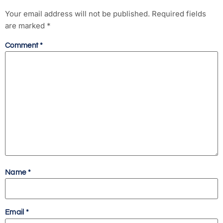
Your email address will not be published.
Required fields
are marked
*
Comment
*
Name
*
Email
*