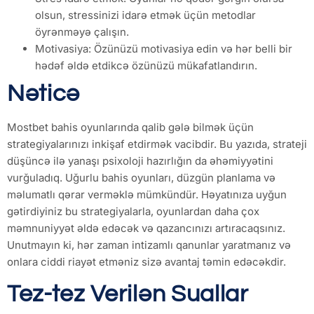
olsun, stressinizi idarə etmək üçün metodlar
öyrənməyə çalışın.
Motivasiya: Özünüzü motivasiya edin və hər belli bir
hədəf əldə etdikcə özünüzü mükafatlandırın.
Nəticə
Mostbet bahis oyunlarında qalib gələ bilmək üçün
strategiyalarınızı inkişaf etdirmək vacibdir. Bu yazıda, strateji
düşüncə ilə yanaşı psixoloji hazırlığın da əhəmiyyətini
vurğuladıq. Uğurlu bahis oyunları, düzgün planlama və
məlumatlı qərar verməklə mümkündür. Həyatınıza uyğun
gətirdiyiniz bu strategiyalarla, oyunlardan daha çox
məmnuniyyət əldə edəcək və qazancınızı artıracaqsınız.
Unutmayın ki, hər zaman intizamlı qanunlar yaratmanız və
onlara ciddi riayət etməniz sizə avantaj təmin edəcəkdir.
Tez-tez Verilən Suallar