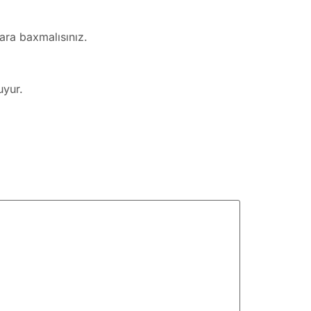
ara baxmalısınız.
uyur.