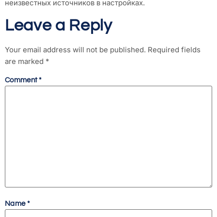
неизвестных источников в настройках.
Leave a Reply
Your email address will not be published.
Required fields
are marked
*
Comment
*
Name
*