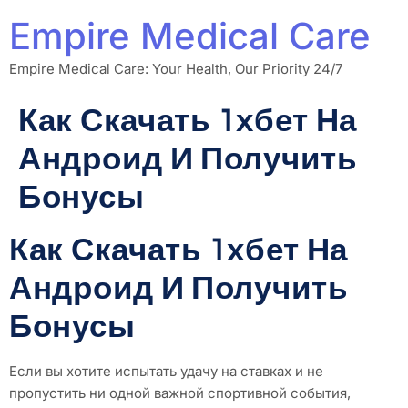
Empire Medical Care
Empire Medical Care: Your Health, Our Priority 24/7
Как Скачать 1хбет На
Андроид И Получить
Бонусы
Как Скачать 1хбет На
Андроид И Получить
Бонусы
Если вы хотите испытать удачу на ставках и не
пропустить ни одной важной спортивной события,