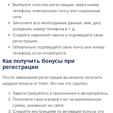
Выберите способы регистрации: через номер
телефона, электронную почту или социальные
сети.
Заполните все необходимые данные: имя, дату
рождения, номер телефона и т. д.
Создайте надежный пароль и подтвердите свою
регистрацию.
Обязательно подтвердите свою почту или номер
телефона, если потребуется.
Как получить бонусы при
регистрации
После завершения регистрации вы можете получить
щедрые бонусы от 1хбет. Вот как это сделать:
Зарегистрируйтесь в приложении и авторизуйтесь.
Пополните свой игровой счет на минимальную
сумму, указанную на сайте.
Следуйте инструкциям по активации бонуса: это