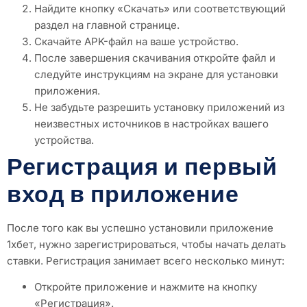
Найдите кнопку «Скачать» или соответствующий
раздел на главной странице.
Скачайте APK-файл на ваше устройство.
После завершения скачивания откройте файл и
следуйте инструкциям на экране для установки
приложения.
Не забудьте разрешить установку приложений из
неизвестных источников в настройках вашего
устройства.
Регистрация и первый
вход в приложение
После того как вы успешно установили приложение
1хбет, нужно зарегистрироваться, чтобы начать делать
ставки. Регистрация занимает всего несколько минут:
Откройте приложение и нажмите на кнопку
«Регистрация».