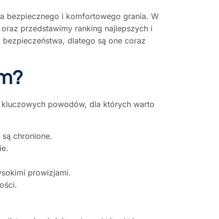
la bezpiecznego i komfortowego grania. W
 oraz przedstawimy ranking najlepszych i
m bezpieczeństwa, dlatego są one coraz
em?
ka kluczowych powodów, dla których warto
 są chronione.
ie.
ysokimi prowizjami.
ości.