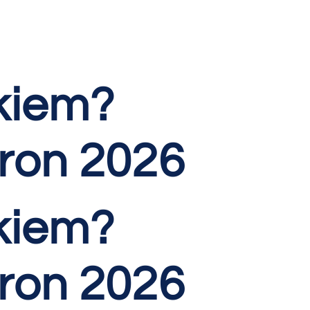
kiem?
ron 2026
kiem?
ron 2026