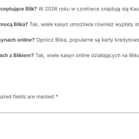
kceptujące Blik?
W 2026 roku w czołówce znajdują się Kasyn
mocą Blika?
Tak, wiele kasyn umożliwia również wypłaty ś
synach online?
Oprócz Blika, popularne są karty kredytowe
ach z Blikiem?
Tak, wiele kasyn online działających na Bli
uired fields are marked
*