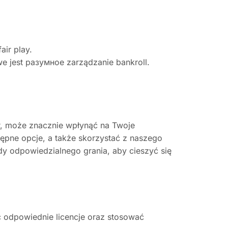
air play.
 jest разумное zarządzanie bankroll.
r, może znacznie wpłynąć na Twoje
ępne opcje, a także skorzystać z naszego
dy odpowiedzialnego grania, aby cieszyć się
ć odpowiednie licencje oraz stosować