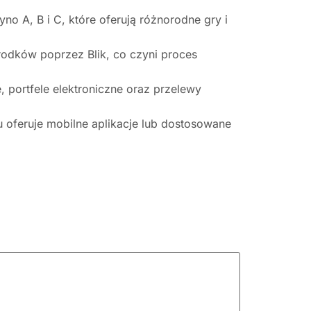
o A, B i C, które oferują różnorodne gry i
rodków poprzez Blik, co czyni proces
, portfele elektroniczne oraz przelewy
ku oferuje mobilne aplikacje lub dostosowane