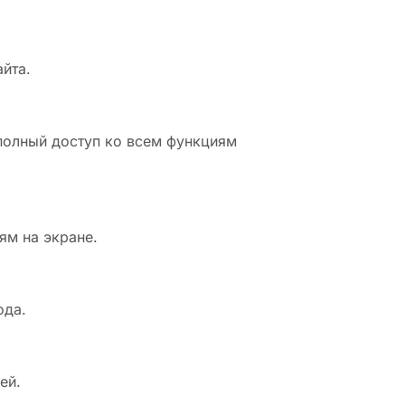
айта.
 полный доступ ко всем функциям
ям на экране.
ода.
ей.