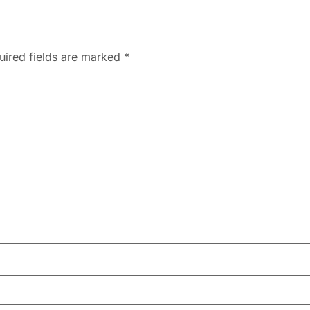
uired fields are marked
*