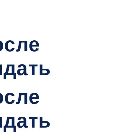
осле
идать
осле
идать