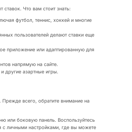
 ставок. Что вам стоит знать:
лючая футбол, теннис, хоккей и многие
янных пользователей делают ставки еще
ое приложение или адаптированную для
нтов напрямую на сайте.
 и другие азартные игры.
. Прежде всего, обратите внимание на
еню или боковую панель. Воспользуйтесь
я с личными настройками, где вы можете