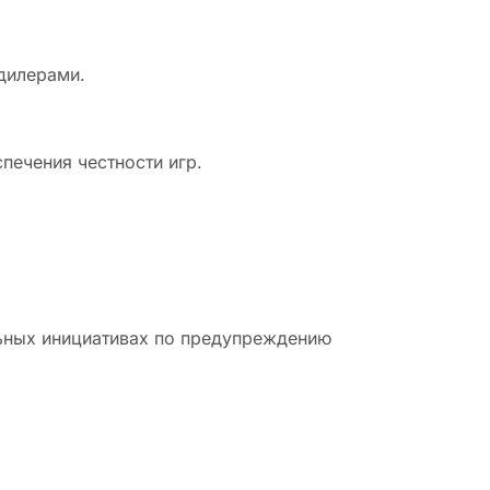
 дилерами.
печения честности игр.
льных инициативах по предупреждению