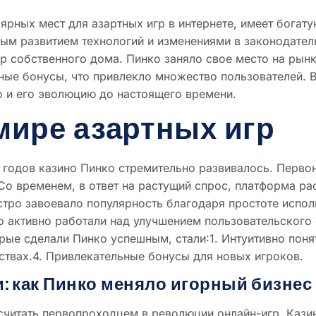
ярных мест для азартных игр в интернете, имеет богату
ным развитием технологий и изменениями в законодател
р собственного дома. Пинко заняло свое место на рын
ые бонусы, что привлекло множество пользователей. 
 и его эволюцию до настоящего времени.
мире азартных игр
х годов казино Пинко стремительно развивалось. Перво
 Со временем, в ответ на растущий спрос, платформа р
стро завоевало популярность благодаря простоте испол
о активно работали над улучшением пользовательского 
рые сделали Пинко успешным, стали:1. Интуитивно пон
ствах.4. Привлекательные бонусы для новых игроков.
 как Пинко меняло игорный бизнес
 считать первопроходцем в революции онлайн-игр. Кази