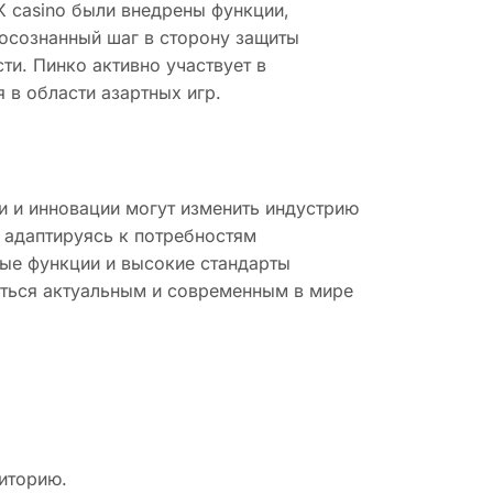
К casino были внедрены функции,
 осознанный шаг в сторону защиты
ти. Пинко активно участвует в
 в области азартных игр.
и и инновации могут изменить индустрию
 адаптируясь к потребностям
ные функции и высокие стандарты
аться актуальным и современным в мире
диторию.