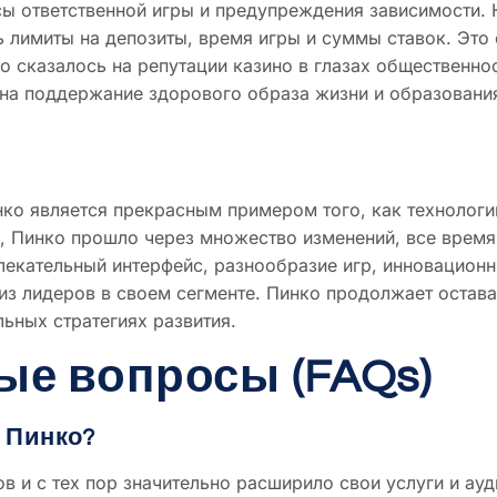
ы ответственной игры и предупреждения зависимости. 
 лимиты на депозиты, время игры и суммы ставок. Это
о сказалось на репутации казино в глазах общественнос
на поддержание здорового образа жизни и образования
нко является прекрасным примером того, как технологи
я, Пинко прошло через множество изменений, все время
лекательный интерфейс, разнообразие игр, инновацион
 из лидеров в своем сегменте. Пинко продолжает остав
льных стратегиях развития.
ые вопросы (FAQs)
о Пинко?
в и с тех пор значительно расширило свои услуги и ау