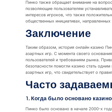
Пинко также обращает внимание на вопрос
позволяющие пользователям устанавливать
интересов игроков, что также положительн
общественных инициативах, направленных 
Заключение
Таким образом, история онлайн казино Пи
азартных игр. С момента своего основани
пользователей и требованиям рынка. Прив
безопасности помогли казино стать одним
азартных игр, что свидетельствует о прави
Часто задаваем
1. Когда было основано казин
Пинко было основано в начале 2000-х годо