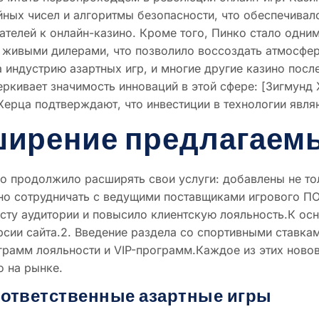
йных чисел и алгоритмы безопасности, что обеспечивало
ателей к онлайн-казино. Кроме того, Пинко стало одни
 живыми дилерами, что позволило воссоздать атмосфер
 индустрию азартных игр, и многие другие казино посл
еркивает значимость инноваций в этой сфере: [Зигмунд 
ы Херца подтверждают, что инвестиции в технологии явл
ширение предлагаемы
о продолжило расширять свои услуги: добавлены не то
но сотрудничать с ведущими поставщиками игрового ПО,
осту аудитории и повысило клиентскую лояльность.К ос
сии сайта.2. Введение раздела со спортивными ставкам
грамм лояльности и VIP-программ.Каждое из этих ново
 на рынке.
ответственные азартные игры