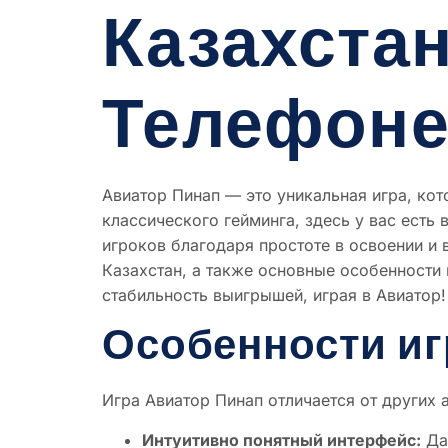
Казахста
Телефоне
Авиатор Пинап — это уникальная игра, кот
классического гейминга, здесь у вас есть
игроков благодаря простоте в освоении и 
Казахстан, а также основные особенности и
стабильность выигрышей, играя в Авиатор!
Особенности иг
Игра Авиатор Пинап отличается от других 
Интуитивно понятный интерфейс:
Даж