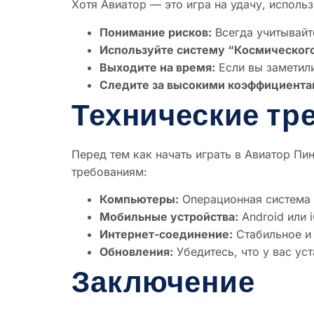
Хотя Авиатор — это игра на удачу, исполь
Понимание рисков:
Всегда учитывайте
Используйте систему “Космическог
Выходите на время:
Если вы заметили
Следите за высокими коэффициента
Технические тр
Перед тем как начать играть в Авиатор Пи
требованиям:
Компьютеры:
Операционная система W
Мобильные устройства:
Android или 
Интернет-соединение:
Стабильное и
Обновления:
Убедитесь, что у вас ус
Заключение