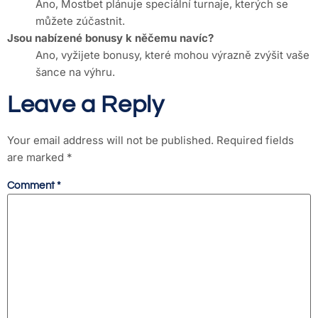
Ano, Mostbet plánuje speciální turnaje, kterých se
můžete zúčastnit.
Jsou nabízené bonusy k něčemu navíc?
Ano, vyžijete bonusy, které mohou výrazně zvýšit vaše
šance na výhru.
Leave a Reply
Your email address will not be published.
Required fields
are marked
*
Comment
*