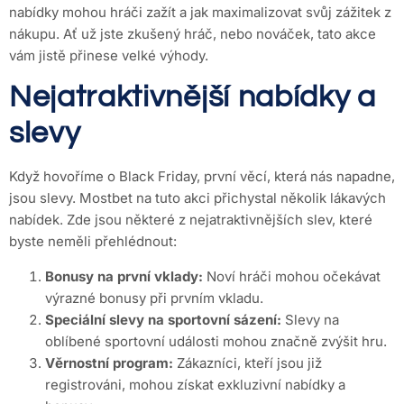
nabídky mohou hráči zažít a jak maximalizovat svůj zážitek z
nákupu. Ať už jste zkušený hráč, nebo nováček, tato akce
vám jistě přinese velké výhody.
Nejatraktivnější nabídky a
slevy
Když hovoříme o Black Friday, první věcí, která nás napadne,
jsou slevy. Mostbet na tuto akci přichystal několik lákavých
nabídek. Zde jsou některé z nejatraktivnějších slev, které
byste neměli přehlédnout:
Bonusy na první vklady:
Noví hráči mohou očekávat
výrazné bonusy při prvním vkladu.
Speciální slevy na sportovní sázení:
Slevy na
oblíbené sportovní události mohou značně zvýšit hru.
Věrnostní program:
Zákazníci, kteří jsou již
registrováni, mohou získat exkluzivní nabídky a