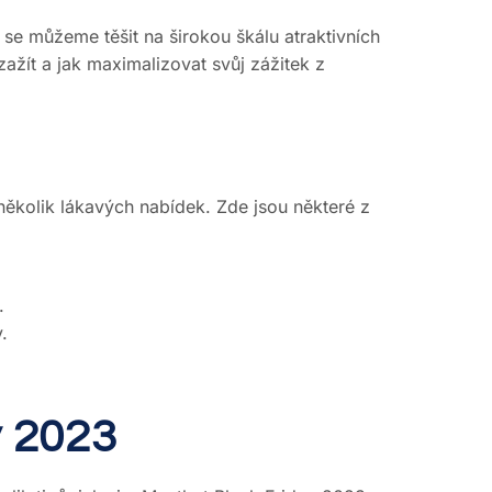
se můžeme těšit na širokou škálu atraktivních
ažít a jak maximalizovat svůj zážitek z
 několik lákavých nabídek. Zde jsou některé z
.
.
y 2023