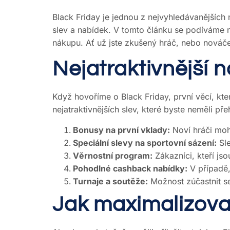
Black Friday je jednou z nejvyhledávanějších
slev a nabídek. V tomto článku se podíváme n
nákupu. Ať už jste zkušený hráč, nebo nováče
Nejatraktivnější n
Když hovoříme o Black Friday, první věcí, kte
nejatraktivnějších slev, které byste neměli pře
Bonusy na první vklady:
Noví hráči moh
Speciální slevy na sportovní sázení:
Sle
Věrnostní program:
Zákazníci, kteří jso
Pohodlné cashback nabídky:
V případě,
Turnaje a soutěže:
Možnost zúčastnit se 
Jak maximalizova