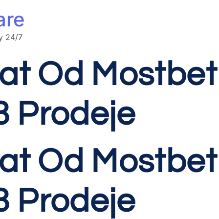
are
y 24/7
at Od Mostbet
3 Prodeje
at Od Mostbet
3 Prodeje