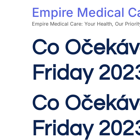
Empire Medical C
Empire Medical Care: Your Health, Our Priorit
Co Očekáv
Friday 202
Co Očekáv
Friday 202