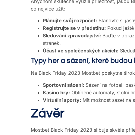
Abychom skutečně využili příležitost, jakou Bl
co nejvíce užít:
Plánujte svůj rozpočet:
Stanovte si jasn
Registrujte se v předstihu:
Pokud ještě 
Sledování zpravodajství:
Buďte v obraz
stránek.
Účast ve společenských akcích:
Sledujt
Typy her a sázení, které budou 
Na Black Friday 2023 Mostbet poskytne širokou
Sportovní sázení:
Sázení na fotbal, bask
Kasino hry:
Oblíbené automaty, stolní h
Virtuální sporty:
Mít možnost sázet na si
Závěr
Mostbet Black Friday 2023 slibuje skvělé příl