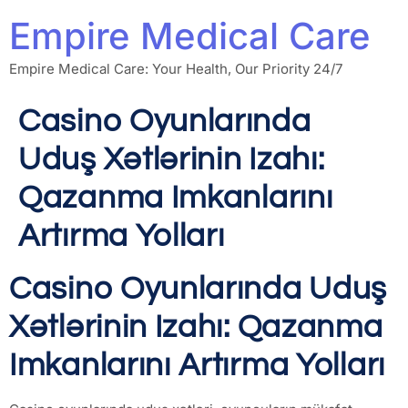
Empire Medical Care
Empire Medical Care: Your Health, Our Priority 24/7
Casino Oyunlarında
Uduş Xətlərinin Izahı:
Qazanma Imkanlarını
Artırma Yolları
Casino Oyunlarında Uduş
Xətlərinin Izahı: Qazanma
Imkanlarını Artırma Yolları