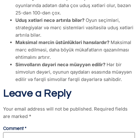
oyunlarında adətən daha çox uduş xətləri olur, bəzən
25-dən 100-dən çox.
Uduş xətləri necə artırıla bilər?
Oyun seçimləri,
strategiyalar və mərc sistemləri vasitəsilə uduş xətləri
artırıla bilər.
Maksimal mərcin üstünlükləri hansılardır?
Maksimal
mərc edilməsi, daha böyük mükafatların qazanılması
ehtimalını artırır.
Simvolların dəyəri necə müəyyən edilir?
Hər bir
simvolun dəyəri, oyunun qaydaları əsasında müəyyən
edilir və fərqli simvollar fərqli dəyərlərə sahibdir.
Leave a Reply
Your email address will not be published.
Required fields
are marked
*
Comment
*