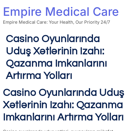
Empire Medical Care
Empire Medical Care: Your Health, Our Priority 24/7
Casino Oyunlarında
Uduş Xətlərinin Izahı:
Qazanma Imkanlarını
Artırma Yolları
Casino Oyunlarında Uduş
Xətlərinin Izahı: Qazanma
Imkanlarını Artırma Yolları