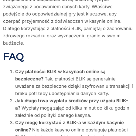
związanego z podawaniem danych karty. Właściwe
podejście do odpowiedzialnej gry jest kluczowe, aby
czerpać przyjemność z doświadczeń w kasynie online.
Dlatego korzystając z płatności BLIK, pamiętaj o zachowaniu
zdrowego rozsądku oraz wyznaczeniu granic w swoim
budżecie.
FAQ
Czy płatności BLIK w kasynach online są
bezpieczne?
Tak, płatności BLIK są generalnie
uważane za bezpieczne dzięki szyfrowaniu transakcji i
braku potrzeby udostępniania danych karty.
Jak długo trwa wypłata środków przy użyciu BLIK-
a?
Wypłaty mogą zająć od kilku minut do kilku godzin
zależnie od polityki danego kasyna.
Czy mogę korzystać z BLIK-a w każdym kasynie
online?
Nie każde kasyno online obsługuje płatności