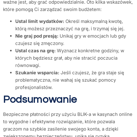
ważne jest, aby grać odpowiedzialnie. Oto kilka wskazówek,
które pomogą Ci zarządzać swoim budżetem:
Ustal limit wydatków:
Określ maksymalną kwotę,
którą możesz przeznaczyć na grę, i trzymaj się jej.
Nie graj pod presją:
Unikaj gry w emocjach lub gdy
czujesz się zmęczony.
Ustal czas na grę:
Wyznacz konkretne godziny, w
których będziesz grał, aby nie stracić poczucia
równowagi.
Szukanie wsparcia:
Jeśli czujesz, że gra staje się
problematyczna, nie wahaj się szukać pomocy
profesjonalistów.
Podsumowanie
Bezpieczne płatności przy użyciu BLIK-a w kasynach online
to wygodne i efektywne rozwiązanie, które pozwala
graczom na szybkie zasilenie swojego konta, a dzięki
zwiększonemu bezpieczeństwu, unika się ryzyka