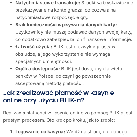
Natychmiastowe transakcje:
Środki są błyskawicznie
przekazywane na konto gracza, co pozwala na
natychmiastowe rozpoczęcie gry.
Brak konieczności wpisywania danych karty:
Użytkownicy nie muszą podawać danych swojej karty,
co dodatkowo zabezpiecza ich finansowe informacje.
Łatwość użycia:
BLIK jest niezwykle prosty w
obsłudze, a jego wykorzystanie nie wymaga
specjalnych umiejętności.
Ogólna dostępność:
BLIK jest dostępny dla wielu
banków w Polsce, co czyni go powszechnie
akceptowaną metodą płatności.
Jak zrealizować płatność w kasynie
online przy użyciu BLIK-a?
Realizacja płatności w kasynie online za pomocą BLIK-a jest
prostym procesem. Oto krok po kroku, jak to zrobić:
Logowanie do kasyna:
Wejdź na stronę ulubionego