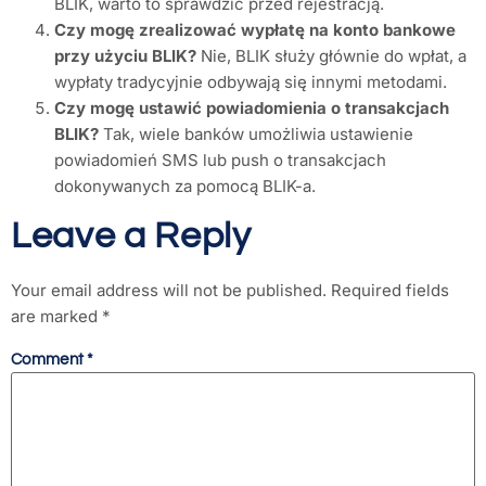
BLIK, warto to sprawdzić przed rejestracją.
Czy mogę zrealizować wypłatę na konto bankowe
przy użyciu BLIK?
Nie, BLIK służy głównie do wpłat, a
wypłaty tradycyjnie odbywają się innymi metodami.
Czy mogę ustawić powiadomienia o transakcjach
BLIK?
Tak, wiele banków umożliwia ustawienie
powiadomień SMS lub push o transakcjach
dokonywanych za pomocą BLIK-a.
Leave a Reply
Your email address will not be published.
Required fields
are marked
*
Comment
*