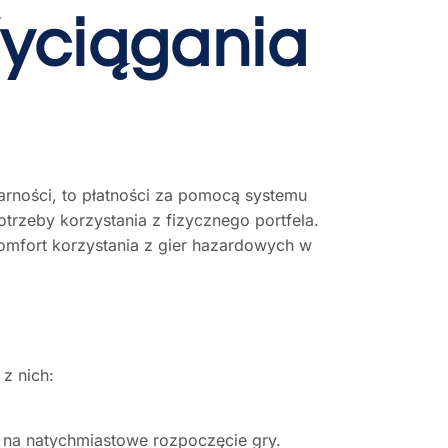
Wyciągania
larności, to płatności za pomocą systemu
trzeby korzystania z fizycznego portfela.
omfort korzystania z gier hazardowych w
z nich:
 na natychmiastowe rozpoczęcie gry.