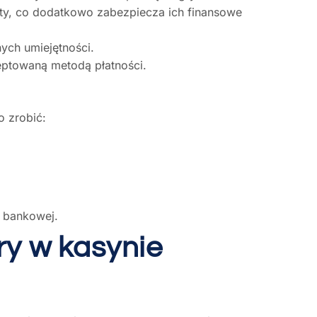
y, co dodatkowo zabezpiecza ich finansowe
ych umiejętności.
eptowaną metodą płatności.
o zrobić:
i bankowej.
ry w kasynie