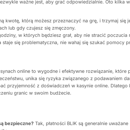
 niezwykle ważne jest, aby grać odpowiedzialnie. Oto kilk
 kwotę, którą możesz przeznaczyć na grę, i trzymaj się je
ach lub gdy czujesz się zmęczony.
dziny, w których będziesz grał, aby nie stracić poczucia
a staje się problematyczna, nie wahaj się szukać pomocy pr
asynach online to wygodne i efektywne rozwiązanie, które 
eczeństwu, unika się ryzyka związanego z podawaniem dan
ać przyjemność z doświadczeń w kasynie online. Dlatego k
zeniu granic w swoim budżecie.
 są bezpieczne?
Tak, płatności BLIK są generalnie uważane 