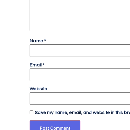
Name
*
Email
*
Website
Save my name, email, and website in this br