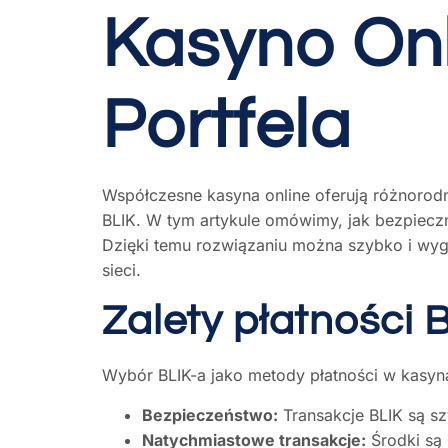
Kasyno Onl
Portfela
Współczesne kasyna online oferują różnorodn
BLIK. W tym artykule omówimy, jak bezpieczni
Dzięki temu rozwiązaniu można szybko i wyg
sieci.
Zalety płatności 
Wybór BLIK-a jako metody płatności w kasynac
Bezpieczeństwo:
Transakcje BLIK są sz
Natychmiastowe transakcje:
Środki są 