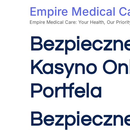
Empire Medical C
Empire Medical Care: Your Health, Our Priorit
Bezpieczne
Kasyno Onl
Portfela
Bezpieczne