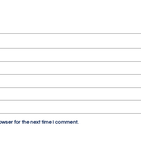
owser for the next time I comment.