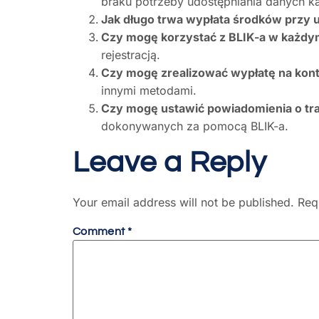
braku potrzeby udostępniania danych ka
Jak długo trwa wypłata środków przy 
Czy mogę korzystać z BLIK-a w każdym
rejestracją.
Czy mogę zrealizować wypłatę na kon
innymi metodami.
Czy mogę ustawić powiadomienia o tr
dokonywanych za pomocą BLIK-a.
Leave a Reply
Your email address will not be published.
Req
Comment
*