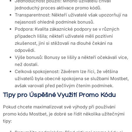
Jednoduchost použití: Mnoho uživatelů chválí
jednoduchý proces aktivace promo kódů.
Transparentnost: Někteří uživatelé však upozorňují na
nejasnosti ohledně podmínek bonusů.
Podpora: Kvalita zákaznické podpory se v různých
případech lišila; někteří uživatelé měli pozitivní
zkušenost, jiní si stěžovali na dlouhé čekání na
odpovědi.
Výše bonusů: Bonusy se lišily a někteří očekávali více,
než dostali.
Celková spokojenost: Závěrem lze říci, že většina
uživatelů byla obecně spokojena se službami Mostbet,
avšak varovali před pečlivým čtením podmínek.
Tipy pro Úspěšné Využití Promo Kódu
Pokud chcete maximalizovat své výhody při používání
promo kódu Mostbet, je dobré se řídit několika užitečnými
tipy: