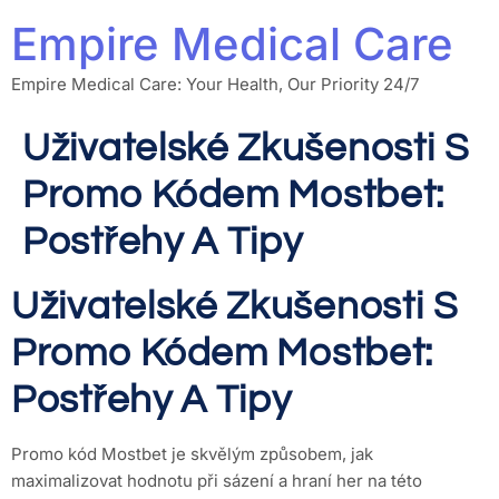
Empire Medical Care
Empire Medical Care: Your Health, Our Priority 24/7
Uživatelské Zkušenosti S
Promo Kódem Mostbet:
Postřehy A Tipy
Uživatelské Zkušenosti S
Promo Kódem Mostbet:
Postřehy A Tipy
Promo kód Mostbet je skvělým způsobem, jak
maximalizovat hodnotu při sázení a hraní her na této