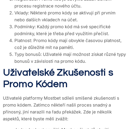
procesu registrace nového účtu.
Vklady: Některé promo kódy se aktivují při prvním
nebo dalších vkladech na účet.
Podmínky: Každý promo kód má své specifické
podmínky, které je třeba před využitím přečíst.
Platnost: Promo kódy mají obvykle časovou platnost,
což je důležité mít na paměti.
Typy bonusů: Uživatelé mají možnost získat různé typy
bonusů v závislosti na promo kódu.
Uživatelské Zkušenosti s
Promo Kódem
Uživatelé platformy Mostbet sdíleli smíšené zkušenosti s
promo kódem. Zatímco někteří našli proces snadný a
přínosný, jiní narazili na řadu překážek. Zde je několik
aspektů, které byste měli zvážit: