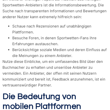
Sportwetten-Anbieters ist die Informationsbewertung. Die
Suche nach transparenten Informationen und Bewertungen
anderer Nutzer kann extremely hilfreich sein:
Schaue nach Rezensionen auf unabhängigen
Plattformen.
Besuche Foren, in denen Sportwetten-Fans ihre
Erfahrungen austauschen.
Berücksichtige soziale Medien und deren Einfluss auf
die Meinungen zu einem Anbieter.
Nutze diese Einblicke, um ein umfassendes Bild über den
Buchmacher zu erhalten und unseriöse Anbieter zu
vermeiden. Ein Anbieter, der offen mit seinen Nutzern
kommuniziert und bereit ist, Feedback anzunehmen, ist ein
vertrauenswürdiger Partner.
Die Bedeutung von
mobilen Plattformen