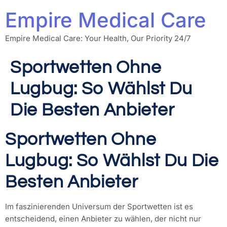
Empire Medical Care
Empire Medical Care: Your Health, Our Priority 24/7
Sportwetten Ohne
Lugbug: So Wählst Du
Die Besten Anbieter
Sportwetten Ohne
Lugbug: So Wählst Du Die
Besten Anbieter
Im faszinierenden Universum der Sportwetten ist es
entscheidend, einen Anbieter zu wählen, der nicht nur