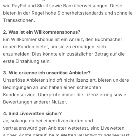
wie PayPal und Skrill sowie Banküberweisungen. Diese
bieten in der Regel hohe Sicherheitsstandards und schnelle
Transaktionen.
2. Was ist ein Willkommensbonus?
Ein Willkommensbonus ist ein Anreiz, den Buchmacher
neuen Kunden bietet, um sie zu ermutigen, sich
anzumelden. Dies könnte ein zusätzlicher Betrag auf die
erste Einzahlung sein.
3. Wie erkenne ich unseriöse Anbieter?
Unseriöse Anbieter sind oft nicht lizenziert, bieten unklare
Bedingungen an und haben einen schlechten
Kundenservice. Überprüfe immer die Lizenzierung sowie
Bewertungen anderer Nutzer.
4. Sind Livewetten sicher?
Ja, solange du bei einem lizenzierten und
vertrauenswürdigen Anbieter wettetest, sind Livewetten
sicher. Achte darauf, beim Wetten verantwortungsbewusst