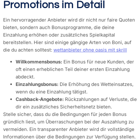
Promotions im Detail
Ein hervorragender Anbieter wird dir nicht nur faire Quoten
bieten, sondern auch Bonusprogramme, die deine
Einzahlung erhöhen oder zusätzliches Spielkapital
bereitstellen. Hier sind einige gängige Arten von Boni, auf
die du achten solltest:
wettanbieter ohne oasis mit skrill
Willkommensbonus:
Ein Bonus für neue Kunden, der
oft einen erheblichen Teil deiner ersten Einzahlung
abdeckt.
Einzahlungsbonus:
Die Erhöhung des Wetteinsatzes,
wenn du eine Einzahlung tätigst.
Cashback-Angebote:
Rückzahlungen auf Verluste, die
dir ein zusätzliches Sicherheitsnetz bieten.
Stelle sicher, dass du die Bedingungen für jeden Bonus
gründlich liest, um Überraschungen bei der Auszahlung zu
vermeiden. Ein transparenter Anbieter wird dir vollständige
Informationen über die Bedingungen zur Verfügung stellen.