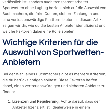
verlässlich ist, sondern auch transparent arbeitet.
Sportwetten ohne Lugbug bezieht sich auf die Auswahl von
Buchmachern, die faire Quoten, sichere Zahlungen und
eine vertrauenswürdige Plattform bieten. In diesem Artikel
zeigen wir dir, wie du die besten Anbieter identifizierst und
welche Faktoren dabei eine Rolle spielen.
Wichtige Kriterien für die
Auswahl von Sportwetten-
Anbietern
Bei der Wahl eines Buchmachers gibt es mehrere Kriterien,
die du berücksichtigen solltest. Diese Faktoren helfen
dabei, einen vertrauenswürdigen und sicheren Anbieter zu
finden:
Lizenzen und Regulierung:
Achte darauf, dass der
Anbieter lizenziert ist, idealerweise in einem