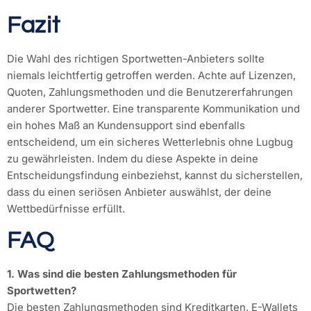
Fazit
Die Wahl des richtigen Sportwetten-Anbieters sollte
niemals leichtfertig getroffen werden. Achte auf Lizenzen,
Quoten, Zahlungsmethoden und die Benutzererfahrungen
anderer Sportwetter. Eine transparente Kommunikation und
ein hohes Maß an Kundensupport sind ebenfalls
entscheidend, um ein sicheres Wetterlebnis ohne Lugbug
zu gewährleisten. Indem du diese Aspekte in deine
Entscheidungsfindung einbeziehst, kannst du sicherstellen,
dass du einen seriösen Anbieter auswählst, der deine
Wettbedürfnisse erfüllt.
FAQ
1. Was sind die besten Zahlungsmethoden für
Sportwetten?
Die besten Zahlungsmethoden sind Kreditkarten, E-Wallets