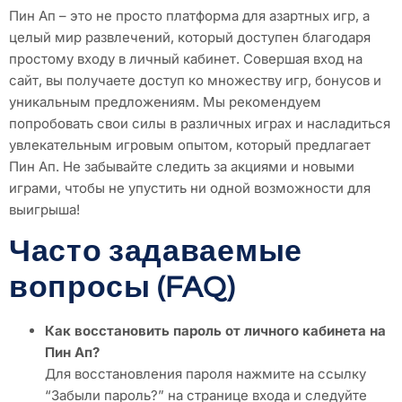
Пин Ап – это не просто платформа для азартных игр, а
целый мир развлечений, который доступен благодаря
простому входу в личный кабинет. Совершая вход на
сайт, вы получаете доступ ко множеству игр, бонусов и
уникальным предложениям. Мы рекомендуем
попробовать свои силы в различных играх и насладиться
увлекательным игровым опытом, который предлагает
Пин Ап. Не забывайте следить за акциями и новыми
играми, чтобы не упустить ни одной возможности для
выигрыша!
Часто задаваемые
вопросы (FAQ)
Как восстановить пароль от личного кабинета на
Пин Ап?
Для восстановления пароля нажмите на ссылку
“Забыли пароль?” на странице входа и следуйте