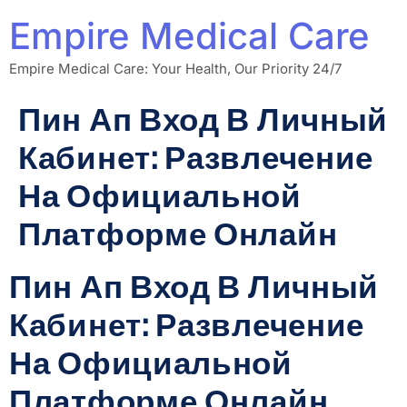
Empire Medical Care
Empire Medical Care: Your Health, Our Priority 24/7
Пин Ап Вход В Личный
Кабинет: Развлечение
На Официальной
Платформе Онлайн
Пин Ап Вход В Личный
Кабинет: Развлечение
На Официальной
Платформе Онлайн