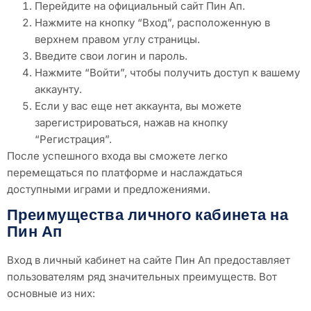
Перейдите на официальный сайт Пин Ап.
Нажмите на кнопку “Вход”, расположенную в
верхнем правом углу страницы.
Введите свои логин и пароль.
Нажмите “Войти”, чтобы получить доступ к вашему
аккаунту.
Если у вас еще нет аккаунта, вы можете
зарегистрироваться, нажав на кнопку
“Регистрация”.
После успешного входа вы сможете легко
перемещаться по платформе и наслаждаться
доступными играми и предложениями.
Преимущества личного кабинета на
Пин Ап
Вход в личный кабинет на сайте Пин Ап предоставляет
пользователям ряд значительных преимуществ. Вот
основные из них: