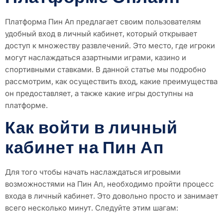
Платформа Пин Ап предлагает своим пользователям
удобный вход в личный кабинет, который открывает
доступ к множеству развлечений. Это место, где игроки
могут наслаждаться азартными играми, казино и
спортивными ставками. В данной статье мы подробно
рассмотрим, как осуществить вход, какие преимущества
он предоставляет, а также какие игры доступны на
платформе.
Как войти в личный
кабинет на Пин Ап
Для того чтобы начать наслаждаться игровыми
возможностями на Пин Ап, необходимо пройти процесс
входа в личный кабинет. Это довольно просто и занимает
всего несколько минут. Следуйте этим шагам: