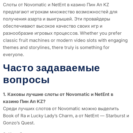
Слоты от Novomatic и NetEnt в казино Пин Ап KZ
предлагают игрокам множество возможностей для
получения азарта и выигрышей. Эти провайдеры
обеспечивают высокое качество своих игр и
разнообразие игровых процессов. Whether you prefer
classic fruit machines or modern video slots with engaging
themes and storylines, there truly is something for
everyone.
Часто задаваемые
вопросы
1. Каковы лучшие слоты от Novomatic и NetEnt в
казино Пин Ап KZ?
Среди лучших слотов от Novomatic можно выделить
Book of Ra и Lucky Lady’s Charm, а от NetEnt — Starburst и
Gonzo’s Quest.