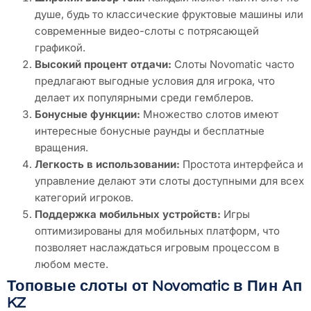
душе, будь то классические фруктовые машины или
современные видео-слоты с потрясающей
графикой.
Высокий процент отдачи:
Слоты Novomatic часто
предлагают выгодные условия для игрока, что
делает их популярными среди гемблеров.
Бонусные функции:
Множество слотов имеют
интересные бонусные раунды и бесплатные
вращения.
Легкость в использовании:
Простота интерфейса и
управление делают эти слоты доступными для всех
категорий игроков.
Поддержка мобильных устройств:
Игры
оптимизированы для мобильных платформ, что
позволяет наслаждаться игровым процессом в
любом месте.
Топовые слоты от Novomatic в Пин Ап
KZ