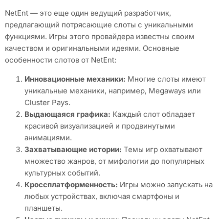
NetEnt — это еще один ведущий разработчик,
предлагающий потрясающие слоты с уникальными
функциями. Игры этого провайдера известны своим
качеством и оригинальными идеями. Основные
особенности слотов от NetEnt:
Инновационные механики:
Многие слоты имеют
уникальные механики, например, Megaways или
Cluster Pays.
Выдающаяся графика:
Каждый слот обладает
красивой визуализацией и продвинутыми
анимациями.
Захватывающие истории:
Темы игр охватывают
множество жанров, от мифологии до популярных
культурных событий.
Кроссплатформенность:
Игры можно запускать на
любых устройствах, включая смартфоны и
планшеты.