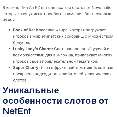
В казино Пин Ап KZ есть несколько слотов от Novomatic,
которые заслуживают особого внимания. Вот несколько
из них:
Book of Ra:
Классика жанра, которая погружает
игроков в мир египетских сокровищ с множеством
бонусов.
Lucky Lady’s Charm:
Слот, наполненный удачей и
возможностями для выигрыша, привлекает многих
игроков своей привлекательной тематикой.
Super Cherry:
Игра с фруктовой тематикой, которая
прекрасно подходит для любителей классических
слотов.
Уникальные
особенности слотов от
NetEnt