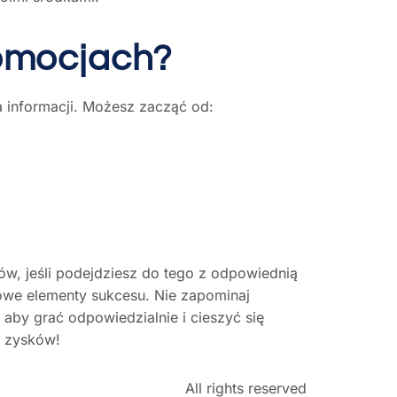
romocjach?
a informacji. Możesz zacząć od:
w, jeśli podejdziesz do tego z odpowiednią
owe elementy sukcesu. Nie zapominaj
 aby grać odpowiedzialnie i cieszyć się
h zysków!
All rights reserved