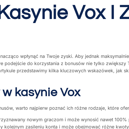
asynie Vox I 
acząco wpłynąć na Twoje zyski. Aby jednak maksymalnie z
e podejście do korzystania z bonusów nie tylko zwiększy 
 artykule przedstawimy kilka kluczowych wskazówek, jak s
w kasynie Vox
usów, warto najpierw poznać ich różne rodzaje, które ofer
przyznawany nowym graczom i może wynosić nawet 100% p
y kolejnym zasileniu konta i może obejmować różne kwoty