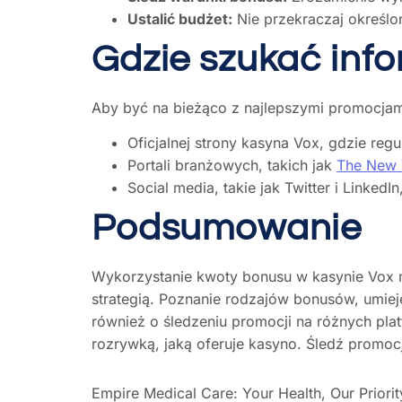
Ustalić budżet:
Nie przekraczaj określo
Gdzie szukać inf
Aby być na bieżąco z najlepszymi promocjami
Oficjalnej strony kasyna Vox, gdzie regu
Portali branżowych, takich jak
The New 
Social media, takie jak Twitter i Linke
Podsumowanie
Wykorzystanie kwoty bonusu w kasynie Vox m
strategią. Poznanie rodzajów bonusów, umie
również o śledzeniu promocji na różnych plat
rozrywką, jaką oferuje kasyno. Śledź promoc
Empire Medical Care: Your Health, Our Priorit