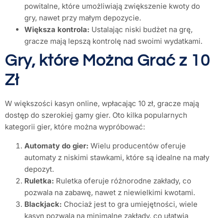
powitalne, które umożliwiają zwiększenie kwoty do
gry, nawet przy małym depozycie.
Większa kontrola:
Ustalając niski budżet na grę,
gracze mają lepszą kontrolę nad swoimi wydatkami.
Gry, które Można Grać z 10
Zł
W większości kasyn online, wpłacając 10 zł, gracze mają
dostęp do szerokiej gamy gier. Oto kilka popularnych
kategorii gier, które można wypróbować:
Automaty do gier:
Wielu producentów oferuje
automaty z niskimi stawkami, które są idealne na mały
depozyt.
Ruletka:
Ruletka oferuje różnorodne zakłady, co
pozwala na zabawę, nawet z niewielkimi kwotami.
Blackjack:
Chociaż jest to gra umiejętności, wiele
kasyn pozwala na minimalne zakłady, co ułatwia