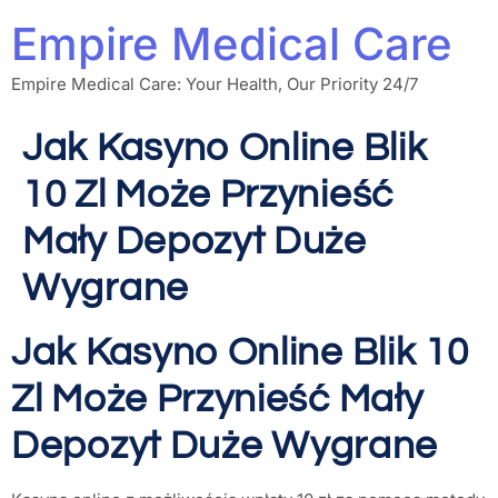
Empire Medical Care
Empire Medical Care: Your Health, Our Priority 24/7
Jak Kasyno Online Blik
10 Zl Może Przynieść
Mały Depozyt Duże
Wygrane
Jak Kasyno Online Blik 10
Zl Może Przynieść Mały
Depozyt Duże Wygrane