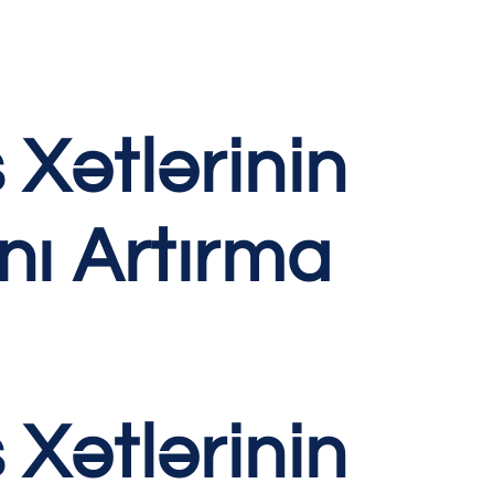
Xətlərinin
nı Artırma
Xətlərinin