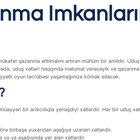
anma Imkanları
mükafat qazanma ehtimalını artıran mühüm bir amildir. Uduş x
lədə, uduş xətləri haqqında məlumat verəcəyik və qazanma i
qiyyətli oyun təcrübəsi yaşamağınıza kömək edəcək.
?
üəyyən bir ardıcıllıqla yerləşdiyi xətlərdir. Hər bir uduş xə
rə birbaşa yuxarıdan aşağıya uzanan xətlərdir.
və ya aşağısında yer alan xətlərdir.