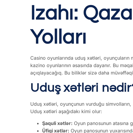
Izahı: Qaz
Yolları
Casino oyunlarında uduş xətləri, oyunçuların 
kazino oyunlarının əsasında dayanır. Bu məqa
açıqlayacağıq. Bu biliklər sizə daha müvəffə
Uduş xətləri nədir
Uduş xətləri, oyunçunun vurduğu simvolların, m
Uduş xətləri aşağıdakı kimi olur:
Şaquli xətlər:
Oyun panosunun atasına gö
Üfiqi xətlər:
Oyun panosunun yuxarısında 