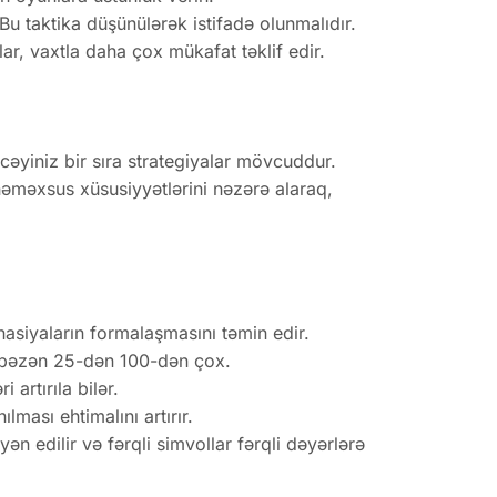
u taktika düşünülərək istifadə olunmalıdır.
, vaxtla daha çox mükafat təklif edir.
cəyiniz bir sıra strategiyalar mövcuddur.
məxsus xüsusiyyətlərini nəzərə alaraq,
asiyaların formalaşmasını təmin edir.
, bəzən 25-dən 100-dən çox.
 artırıla bilər.
ası ehtimalını artırır.
 edilir və fərqli simvollar fərqli dəyərlərə