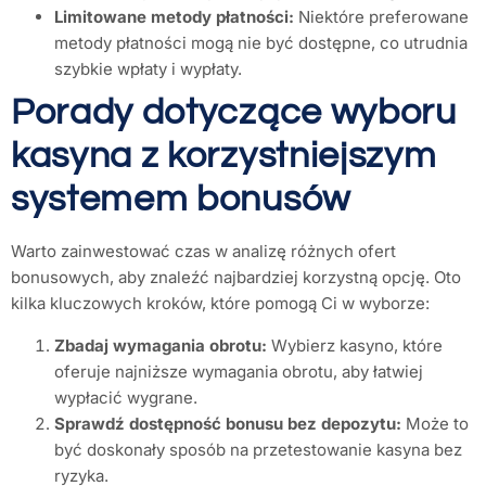
Limitowane metody płatności:
Niektóre preferowane
metody płatności mogą nie być dostępne, co utrudnia
szybkie wpłaty i wypłaty.
Porady dotyczące wyboru
kasyna z korzystniejszym
systemem bonusów
Warto zainwestować czas w analizę różnych ofert
bonusowych, aby znaleźć najbardziej korzystną opcję. Oto
kilka kluczowych kroków, które pomogą Ci w wyborze:
Zbadaj wymagania obrotu:
Wybierz kasyno, które
oferuje najniższe wymagania obrotu, aby łatwiej
wypłacić wygrane.
Sprawdź dostępność bonusu bez depozytu:
Może to
być doskonały sposób na przetestowanie kasyna bez
ryzyka.