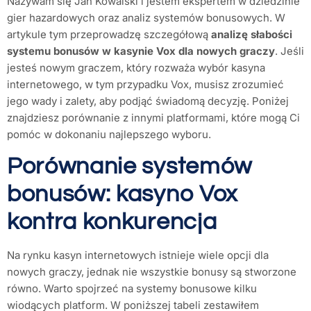
Nazywam się Jan Kowalski i jestem ekspertem w dziedzinie
gier hazardowych oraz analiz systemów bonusowych. W
artykule tym przeprowadzę szczegółową
analizę słabości
systemu bonusów w kasynie Vox dla nowych graczy
. Jeśli
jesteś nowym graczem, który rozważa wybór kasyna
internetowego, w tym przypadku Vox, musisz zrozumieć
jego wady i zalety, aby podjąć świadomą decyzję. Poniżej
znajdziesz porównanie z innymi platformami, które mogą Ci
pomóc w dokonaniu najlepszego wyboru.
Porównanie systemów
bonusów: kasyno Vox
kontra konkurencja
Na rynku kasyn internetowych istnieje wiele opcji dla
nowych graczy, jednak nie wszystkie bonusy są stworzone
równo. Warto spojrzeć na systemy bonusowe kilku
wiodących platform. W poniższej tabeli zestawiłem