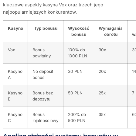
kluczowe aspekty kasyna Vox oraz trzech jego
najpopularniejszych konkurentów.
Kasyno
Typ bonusu
Wysokość
Wymagania
bonusu
obrotu
w
Vox
Bonus
100% do
30x
3
powitalny
1000 PLN
Kasyno
No deposit
30 PLN
20x
14
A
bonus
Kasyno
Bonus bez
50 PLN
25x
7 
B
depozytu
Kasyno
Bonus
200% do
35x
6
C
lojalnościowy
500 PLN